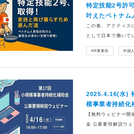
特定技能2号許
叶えたベトナム人
この春、アクティス
として日本で働いてい
HR事業部
外国
2025.4.16
模事業者持続化補
【無料ウェビナー開催
金 公募要領解説ウェビ