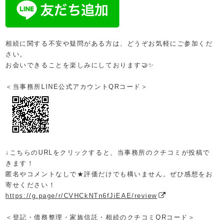
相続に関する不安や疑問がある方は、どうぞお気軽にご参加くだ
さい。
お会いできることを楽しみにしております🤝✨
＜当事務所LINE公式アカウント
QRコード
＞
↓こちらのURLをクリックすると、
当事務所のクチコミが投稿で
きます！
匿名やコメントなしで★評価だけでも構いません。ぜひ感想をお
寄せください！
https://g.page/r/CVHCkNTn6fJiEAE/review
＜登記・債務整理・家族信託・相続のクチコミQRコード＞