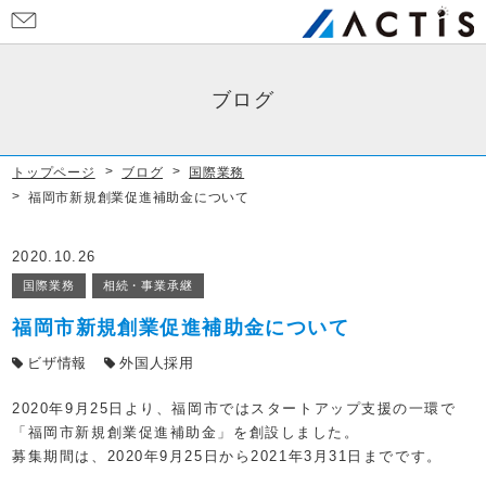
お
問
い
合
ブログ
わ
せ
トップページ
ブログ
国際業務
福岡市新規創業促進補助金について
2020.10.26
国際業務
相続・事業承継
福岡市新規創業促進補助金について
ビザ情報
外国人採用
2020
年
9
月
25
日より、福岡市ではスタートアップ支援の一環で
「福岡市新規創業促進補助金」を創設しました。
募集期間は、2020年
9
月
25
日から
2021
年
3
月
31
日までです。