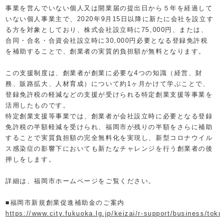
事業を営んでいない個人又は開業届の提出日から５年を経過して
いない個人事業主で、
2020
年
9
月
15
日以降に新たに会社を設立す
る方を対象としており、株式会社設立時に
75,000
円、または、
合同・合名・合資会社設立時に
30,000
円必要となる登録免許税
を補助することで、創業者の実質的負担額が無料となります。
この支援制度は、創業者が創業に必要な
4
つの知識（経営、財
務、販路拡大、人材育成）について約
1
ヶ月かけて学ぶことで、
登録免許税の軽減などの支援が受けられる特定創業支援等事業を
活用したものです。
特定創業支援等事業では、創業者が会社設立時に必要となる登録
免許税の半額軽減を受けられ、福岡市が残りの半額をさらに補助
することで実質負担額の完全無料化を実現し、新型コロナウイル
ス感染症の影響下においても新たなチャレンジを行う創業者の後
押しをします。
詳細は、福岡市ホームページをご覧ください。
■福岡市新規創業促進補助金のご案内
https://www.city.fukuoka.lg.jp/keizai/r-support/business/to