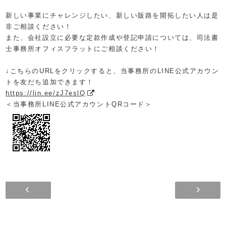
新しい事業にチャレンジしたい、新しい販路を開拓したい人は是
非ご相談ください！
また、会社設立に必要な定款作成や登記申請については、司法書
士事務所オフィスフラットにご相談ください！
↓こちらのURLをクリックすると、
当事務所のLINE公式アカウン
トを友だち追加できます！
https://lin.ee/zJ7eslQ
＜当事務所LINE公式アカウント
QRコード
＞
小規模事業者持続化補助金（コロナ特別…